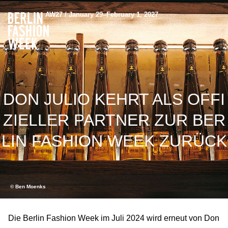
AW27 / January 29–February 1, 2027
DON JULIO KEHRT ALS OFFI
ZIELLER PARTNER ZUR BER
LIN FASHION WEEK ZURÜCK
© Ben Moenks
Die Berlin Fashion Week im Juli 2024 wird erneut von Don