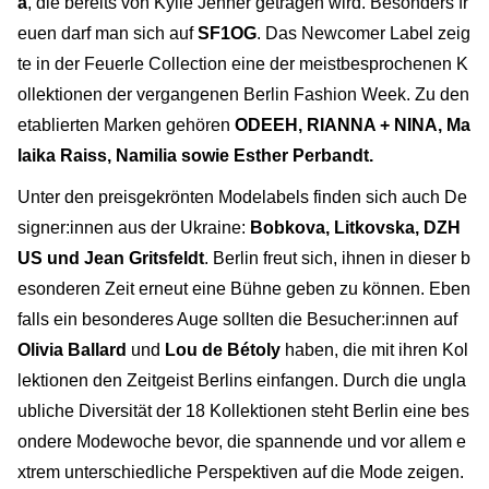
a
, die bereits von Kylie Jenner getragen wird. Besonders fr
euen darf man sich auf
SF1OG
. Das Newcomer Label zeig
te in der Feuerle Collection eine der meistbesprochenen K
ollektionen der vergangenen Berlin Fashion Week. Zu den
etablierten Marken gehören
ODEEH, RIANNA + NINA, Ma
laika Raiss, Namilia sowie Esther Perbandt.
Unter den preisgekrönten Modelabels finden sich auch De
signer:innen aus der Ukraine:
Bobkova, Litkovska, DZH
US und Jean Gritsfeldt
. Berlin freut sich, ihnen in dieser b
esonderen Zeit erneut eine Bühne geben zu können. Eben
falls ein besonderes Auge sollten die Besucher:innen auf
Olivia Ballard
und
Lou de Bétoly
haben, die mit ihren Kol
lektionen den Zeitgeist Berlins einfangen. Durch die ungla
ubliche Diversität der 18 Kollektionen steht Berlin eine bes
ondere Modewoche bevor, die spannende und vor allem e
xtrem unterschiedliche Perspektiven auf die Mode zeigen.