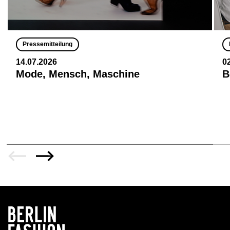
Pressemitteilung
14.07.2026
0
Mode, Mensch, Maschine
B