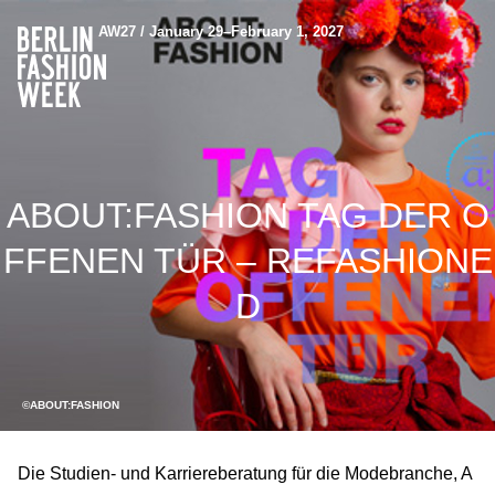
AW27 / January 29–February 1, 2027
ABOUT:FASHION TAG DER O
FFENEN TÜR – REFASHIONE
D
©ABOUT:FASHION
Die Studien- und Karriereberatung für die Modebranche, A