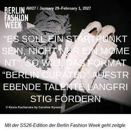
AW27 / January 29–February 1, 2027
“ES SOLL EIN STARTPUNKT
SEIN, NICHT NUR EIN MOME
NT”: SO WILL DAS FORMAT
“BERLIN CURATED” AUFSTR
EBENDE TALENTE LANGFRI
STIG FÖRDERN
© Kasia Kucharska by Caroline Kynast
Mit der SS26-Edition der Berlin Fashion Week geht zeitgle