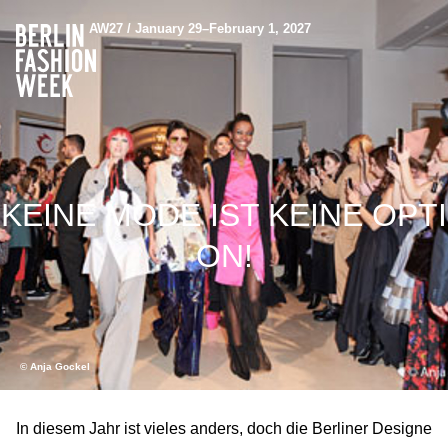
AW27 / January 29–February 1, 2027
KEINE MODE IST KEINE OPTI
ON!
© Anja Gockel
In diesem Jahr ist vieles anders, doch die Berliner Designe