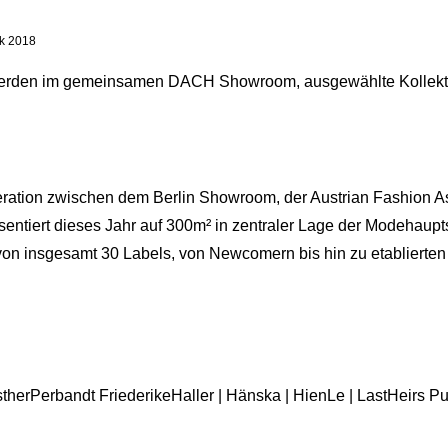
ek 2018
rden im gemeinsamen DACH Showroom, ausgewählte Kollektion
eration zwischen dem Berlin Showroom, der Austrian Fashion As
tiert dieses Jahr auf 300m² in zentraler Lage der Modehaupts
von insgesamt 30 Labels, von Newcomern bis hin zu etabliert
erPerbandt FriederikeHaller | Hänska | HienLe | LastHeirs Pugn