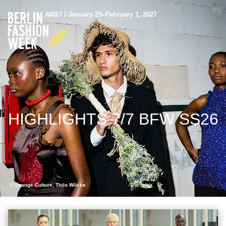
AW27 / January 29–February 1, 2027
HIGHLIGHTS 7/7 BFW SS26
© Orange Culture, Thilo Wilcke