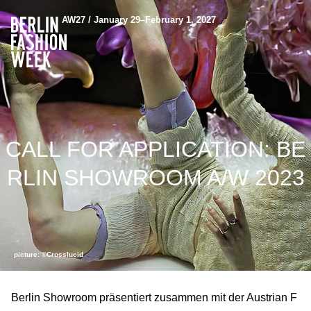
AW27 / January 29–February 1, 2027
CALL FOR APPLICATION: BE
RLIN SHOWROOM A/W 2023
picture: ©Crosslucid
Berlin Showroom präsentiert zusammen mit der Austrian F