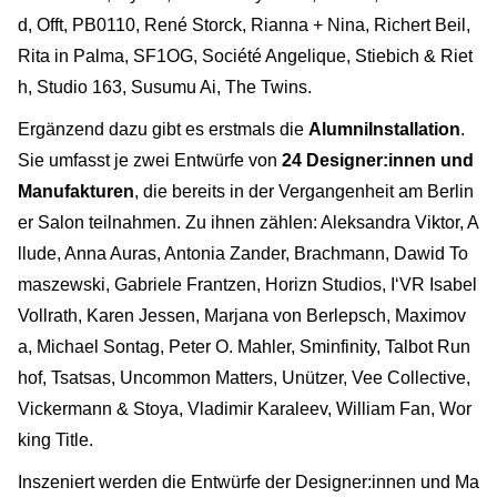
d, Offt, PB0110, René Storck, Rianna + Nina, Richert Beil,
Rita in Palma, SF1OG, Société Angelique, Stiebich & Riet
h, Studio 163, Susumu Ai, The Twins.
Ergänzend dazu gibt es erstmals die
Alumni
Installation
.
Sie umfasst je zwei Entwürfe von
24 Designer:innen und
Manufakturen
, die bereits in der Vergangenheit am Berlin
er Salon teilnahmen. Zu ihnen zählen: Aleksandra Viktor, A
llude, Anna Auras, Antonia Zander, Brachmann, Dawid To
maszewski, Gabriele Frantzen, Horizn Studios, I‘VR Isabel
Vollrath, Karen Jessen, Marjana von Berlepsch, Maximov
a, Michael Sontag, Peter O. Mahler, Sminfinity, Talbot Run
hof, Tsatsas, Uncommon Matters, Unützer, Vee Collective,
Vickermann & Stoya, Vladimir Karaleev, William Fan, Wor
king Title.
Inszeniert werden die Entwürfe der Designer:innen und Ma