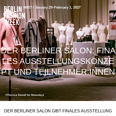
AW27 / January 29–February 1, 2027
DER BERLINER SALON: FINA
LES AUSSTELLUNGSKONZE
PT UND TEILNEHMER:INNEN
©Theresa Kaindl for Nowadays
DER BERLINER SALON GIBT FINALES AUSSTELLUNG