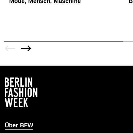
Mode, Mensch, Maschine
B
Über BFW