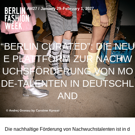
AW27 / January 29–February 1, 2027
“BERLIN CURATED”: DIE NEU
E PLATTFORM ZUR NACHW
UCHSFÖRDERUNG VON MO
DE-TALENTEN IN DEUTSCHL
AND
© Andrej Gronau by Caroline Kynast
Die nachhaltige Förderung von Nachwuchstalenten ist in d