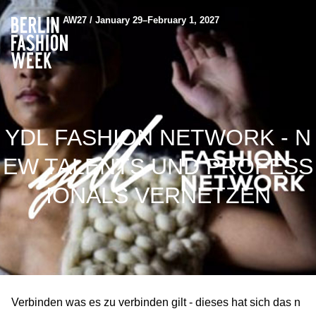
AW27 / January 29–February 1, 2027
YDL FASHION NETWORK - N
EW TALENTS UND PROFESS
IONALS VERNETZEN
Verbinden was es zu verbinden gilt - dieses hat sich das n