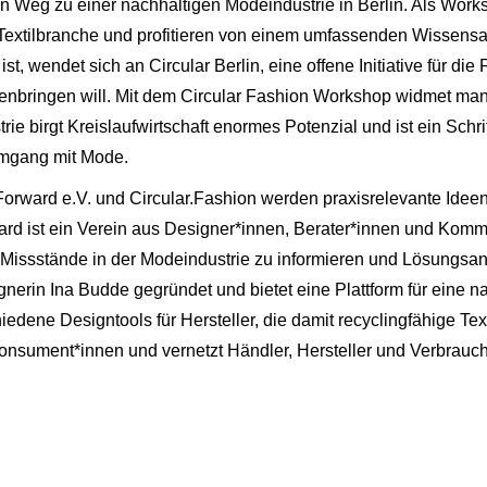
 den Weg zu einer nachhaltigen Modeindustrie in Berlin. Als Wor
r Textilbranche und profitieren von einem umfassenden Wissensa
ist, wendet sich an Circular Berlin, eine offene Initiative für die 
enbringen will. Mit dem Circular Fashion Workshop widmet man
ie birgt Kreislaufwirtschaft enormes Potenzial und ist ein Schr
mgang mit Mode.
Forward e.V. und Circular.Fashion werden praxisrelevante Idee
ard ist ein Verein aus Designer*innen, Berater*innen und Komm
r Missstände in der Modeindustrie zu informieren und Lösungsan
nerin Ina Budde gegründet und bietet eine Plattform für eine nac
hiedene Designtools für Hersteller, die damit recyclingfähige Te
 Konsument*innen und vernetzt Händler, Hersteller und Verbrauc