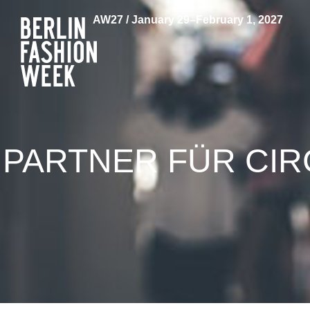
AW27 / January 29–February 1, 2027
PARTNER FÜR CI