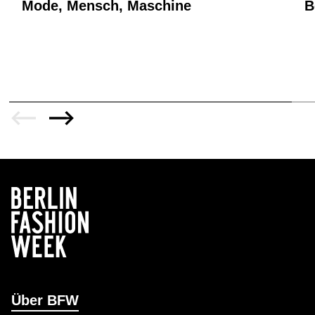
Mode, Mensch, Maschine
B
Über BFW