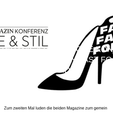
AW27 / January 29–February 1, 2027
ZEITMAGAZIN X VOGUE KON
FERENZ: „FASHION FAST FO
RWARD“
Zum zweiten Mal luden die beiden Magazine zum gemein