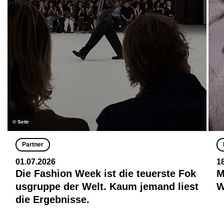
© Settr
Partner
01.07.2026
1
Die Fashion Week ist die teuerste Fok
M
usgruppe der Welt. Kaum jemand liest
W
die Ergebnisse.