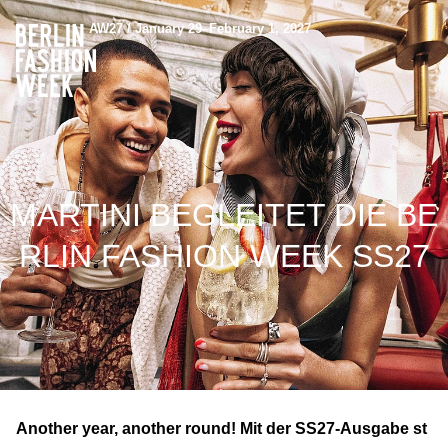
AW27 / January 29–February 1, 2027
MARTINI BEGLEITET DIE BE
RLIN FASHION WEEK SS27
Another year, another round! Mit der SS27-Ausgabe st