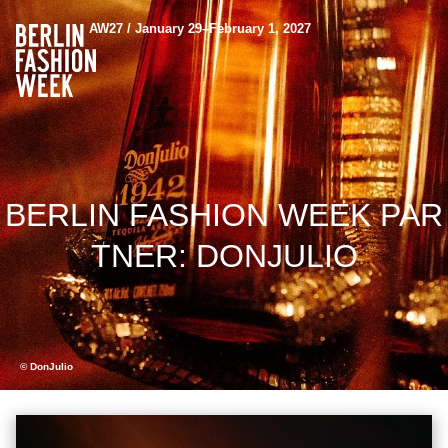
AW27 / January 29–February 1, 2027
BERLIN FASHION WEEK PAR
TNER: DONJULIO
© DonJulio