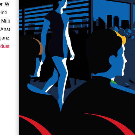
ion W
eine
Milli
 Anst
 ganz
indust