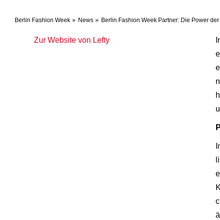
Berlin Fashion Week
News
Berlin Fashion Week Partner: Die Power der I
Zur Website von Lefty
I
e
e
n
h
u
P
I
l
e
K
c
ä