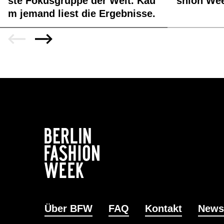
ste Fokusgruppe der Welt. Kau
shion We
m jemand liest die Ergebnisse.
Über BFW
FAQ
Kontakt
News