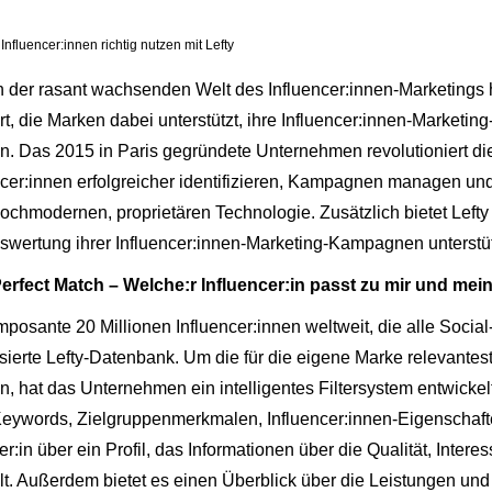
nfluencer:innen richtig nutzen mit Lefty
n der rasant wachsenden Welt des Influencer:innen-Marketings ha
rt, die Marken dabei unterstützt, ihre Influencer:innen-Marke
n. Das 2015 in Paris gegründete Unternehmen revolutioniert di
cer:innen erfolgreicher identifizieren, Kampagnen managen und
ochmodernen, proprietären Technologie. Zusätzlich bietet Lefty
swertung ihrer Influencer:innen-Marketing-Kampagnen unterstü
erfect Match – Welche:r Influencer:in passt zu mir und me
mposante 20 Millionen Influencer:innen weltweit, die alle Soci
isierte Lefty-Datenbank. Um die für die eigene Marke relevanteste
n, hat das Unternehmen ein intelligentes Filtersystem entwicke
eywords, Zielgruppenmerkmalen, Influencer:innen-Eigenschaften 
er:in über ein Profil, das Informationen über die Qualität, Int
lt. Außerdem bietet es einen Überblick über die Leistungen un