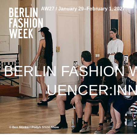
AW27 / January 29–February 1, 2027
BERLIN FASHION 
UENCER:INN
© Ben Mönks / Podyh SS24 Show