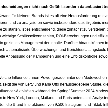
ntscheidungen nicht nach Gefühl, sondern datenbasiert tre
erade für kleinere Brands ist es oft eine Herausforderung rele
ieren und zu analysieren sowie insbesondere das Ergebnis me
e zu starten, ist es entscheidend, diese zunächst zu verstehen, 
n wichtige Schlüsselkennzahlen, ROI-Berechnungen und effiziente
in gezieltes Management der Inhalte. Darüber hinaus können in
rch automatisierte Überwachungs- und Berichterstattungstools ko
elte Anpassung der Kampagnen und eine Erfolgskontrolle sowohl 
elche Influencer:innen-Power gerade hinter den Modewochen 
t, zeigt die von Lefty und Karla Otto herausgegebene Studie, die
nfluencer-Aktivitäten während der Spring/ Summer 2024 Mode
n in New York, London, Mailand und Paris untersucht. Analysie
den die Brand-Interaktionen von 9.500 Instagram- und Tiktok-Inf