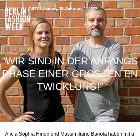
AW27 / January 29–February 1, 2027
"WIR SIND IN DER ANFANGS
PHASE EINER GROSSEN ENT
WICKLUNG!"
Alicia Sophia Hinon und Massimiliano Bariola haben mit u