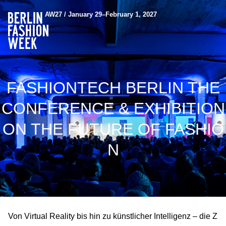
AW27 / January 29–February 1, 2027
FASHIONTECH BERLIN THE
CONFERENCE & EXHIBITION
ON THE FUTURE OF FASHIO
N
Von Virtual Reality bis hin zu künstlicher Intelligenz – die Z