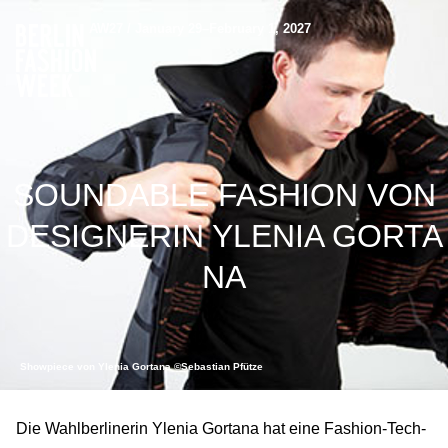
AW27 / January 29–February 1, 2027
SOUNDABLE FASHION VON
DESIGNERIN YLENIA GORTA
NA
Showpiece von Ylenia Gortana ©Sebastian Pfütze
Die Wahlberlinerin Ylenia Gortana hat eine Fashion-Tech-