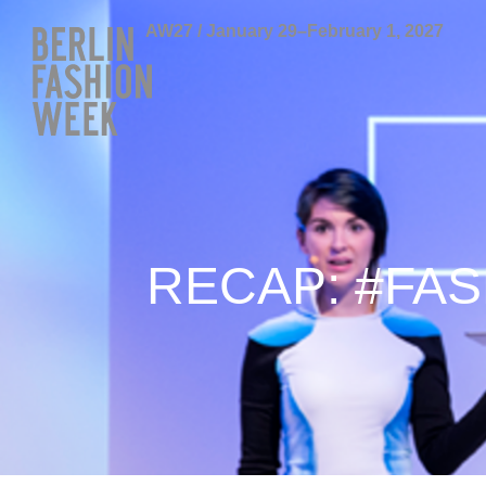
AW27 / January 29–February 1, 2027
RECAP: #FAS