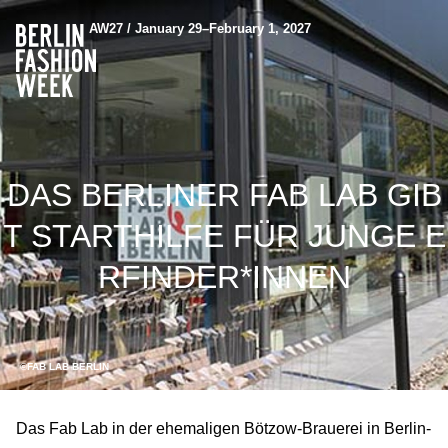
AW27 / January 29–February 1, 2027
DAS BERLINER FAB LAB GIB
T STARTHILFE FÜR JUNGE E
RFINDER*INNEN
©FAB LAB BERLIN
Das Fab Lab in der ehemaligen Bötzow-Brauerei in Berlin-