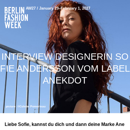
AW27 / January 29–February 1, 2027
INTERVIEW DESIGNERIN SO
FIE ANDERSSON VOM LABEL
ANEKDOT
picture: ©Colette Pomerleau
Liebe Sofie, kannst du dich und dann deine Marke Ane