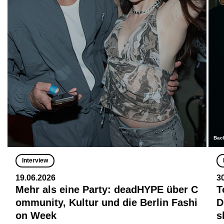
Bac
Interview
19.06.2026
3
Mehr als eine Party: deadHYPE über C
T
ommunity, Kultur und die Berlin Fashi
D
on Week
s