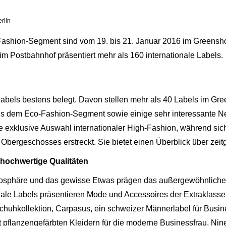
rlin
Fashion-Segment sind vom 19. bis 21. Januar 2016 im Greensh
 Postbahnhof präsentiert mehr als 160 internationale Labels.
Labels bestens belegt. Davon stellen mehr als 40 Labels im Gr
r aus dem Eco-Fashion-Segment sowie einige sehr interessante
 exklusive Auswahl internationaler High-Fashion, während sich
Obergeschosses erstreckt. Sie bietet einen Überblick über zeit
hochwertige Qualitäten
mosphäre und das gewisse Etwas prägen das außergewöhnliche
nale Labels präsentieren Mode und Accessoires der Extraklasse
 Schuhkollektion, Carpasus, ein schweizer Männerlabel für Bu
 pflanzengefärbten Kleidern für die moderne Businessfrau, Nine