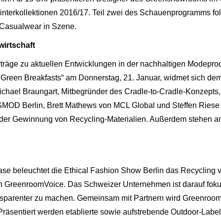
interkollektionen 2016/17. Teil zwei des Schauenprogramms fol
d Casualwear in Szene.
wirtschaft
räge zu aktuellen Entwicklungen in der nachhaltigen Modepro
reen Breakfasts“ am Donnerstag, 21. Januar, widmet sich dem 
Michael Braungart, Mitbegründer des Cradle-to-Cradle-Konzepts,
ESMOD Berlin, Brett Mathews von MCL Global und Steffen Riese
 der Gewinnung von Recycling-Materialien. Außerdem stehen am
e beleuchtet die Ethical Fashion Show Berlin das Recycling vo
n GreenroomVoice. Das Schweizer Unternehmen ist darauf fokus
sparenter zu machen. Gemeinsam mit Partnern wird GreenroomV
räsentiert werden etablierte sowie aufstrebende Outdoor-Label