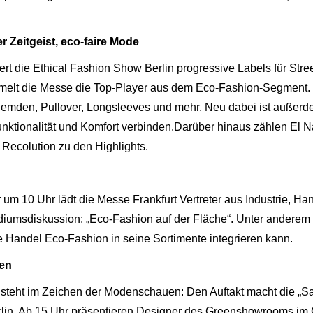
r Zeitgeist, eco-faire Mode
t die Ethical Fashion Show Berlin progressive Labels für Stre
melt die Messe die Top-Player aus dem Eco-Fashion-Segment. 
: Hemden, Pullover, Longsleeves und mehr. Neu dabei ist auße
 Funktionalität und Komfort verbinden.Darüber hinaus zählen El
Recolution zu den Highlights.
r um 10 Uhr lädt die Messe Frankfurt Vertreter aus Industrie, Ha
umsdiskussion: „Eco-Fashion auf der Fläche“. Unter anderem 
le Handel Eco-Fashion in seine Sortimente integrieren kann.
en
teht im Zeichen der Modenschauen: Den Auftakt macht die „Salo
in. Ab 15 Uhr präsentieren Designer des Greenshowrooms im