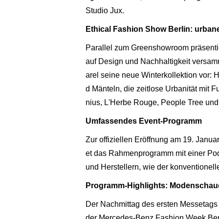
Studio Jux.
Ethical Fashion Show Berlin: urbane
Parallel zum Greenshowroom präsentier
auf Design und Nachhaltigkeit versam
arel seine neue Winterkollektion vor
d Mänteln, die zeitlose Urbanität mit
nius, L'Herbe Rouge, People Tree und 
Umfassendes Event-Programm
Zur offiziellen Eröffnung am 19. Janua
et das Rahmenprogramm mit einer Podi
und Herstellern, wie der konventionel
Programm-Highlights: Modenschau
Der Nachmittag des ersten Messetags s
der Mercedes-Benz Fashion Week Berl