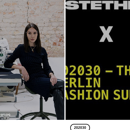
/ SF1OG
202030