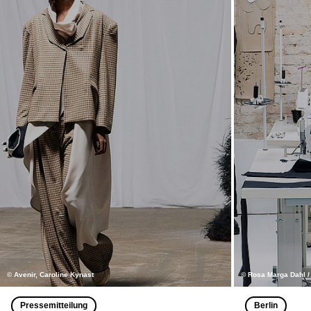
© Avenir, Caroline Kynast
© Rosa Marga Dahl 
Pressemitteilung
Berlin