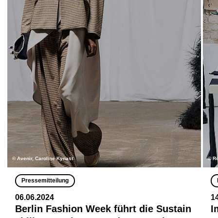
© Avenir, Caroline Kynast
© R
Pressemitteilung
06.06.2024
1
Berlin Fashion Week führt die Sustain
I