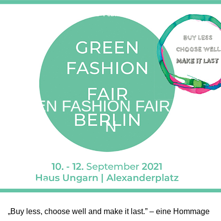
AW27 / January 29–February 1, 2027
GREEN FASHION FAIR BERLI
N
© moji momente
„Buy less, choose well and make it last.” – eine Hommage