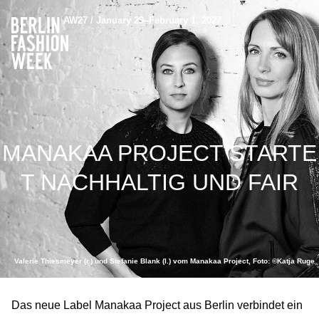
AW27 / January 29–February 1, 2027
MANAKAA PROJECT STARTE
T NACHHALTIG UND FAIR
Valerie Thiesmeyer (r.) und Stefanie Blank (l.) vom Manakaa Project, Foto: ©Katja Ruge
Das neue Label Manakaa Project aus Berlin verbindet ein