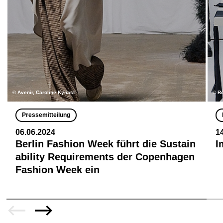
© Avenir, Caroline Kynast
© R
Pressemitteilung
06.06.2024
1
Berlin Fashion Week führt die Sustain
I
ability Requirements der Copenhagen
Fashion Week ein