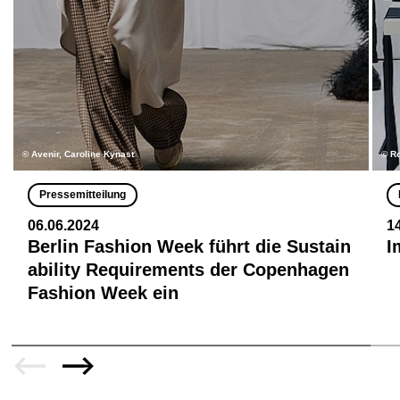
© Avenir, Caroline Kynast
© R
Pressemitteilung
06.06.2024
1
Berlin Fashion Week führt die Sustain
I
ability Requirements der Copenhagen
Fashion Week ein