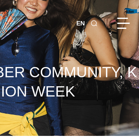
EN
BER COMMUNITY, K
HION WEEK