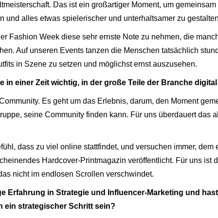
eltmeisterschaft. Das ist ein großartiger Moment, um gemeins
n und alles etwas spielerischer und unterhaltsamer zu gestalten
r Fashion Week diese sehr ernste Note zu nehmen, die manchma
achen. Auf unseren Events tanzen die Menschen tatsächlich stu
Outfits in Szene zu setzen und möglichst ernst auszusehen.
 einer Zeit wichtig, in der große Teile der Branche digit
ine-Community. Es geht um das Erlebnis, darum, den Moment gem
ppe, seine Community finden kann. Für uns überdauert das alles
ühl, dass zu viel online stattfindet, und versuchen immer, dem
cheinendes Hardcover-Printmagazin veröffentlicht. Für uns ist d
das nicht im endlosen Scrollen verschwindet.
ge Erfahrung in Strategie und Influencer-Marketing und has
 ein strategischer Schritt sein?