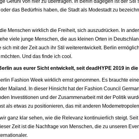
Gefühl von hier zu übertragen. In Berlin dagegen ist der Stil 
oder das Bedürfnis haben, die Stadt als Modestadt zu bezeichn
die Menschen wirklich die Freiheit, sich auszudrücken. In ander
Ich sehe viele junge Menschen, die aus kleinen Orten in Deutsch
ich mit der Zeit auch ihr Stil weiterentwickelt. Berlin ermöglic
e möchten. Und das finde ich cool.
Berlin aus eurer Sicht entwickelt, seit deadHYPE 2019 in d
Berlin Fashion Week wirklich ernst genommen. Es brauchte ein
er Mailand. In dieser Hinsicht hat der Fashion Council German
den Investitionen und der Zusammenarbeit mit der Politik wurde
st als etwas zu positionieren, das mit anderen Modemetropolen
 ganz klar sehen, wie die Relevanz kontinuierlich steigt. Seit 
 dieser Zeit ist die Nachfrage von Menschen, die zu unseren E
ernationaler.