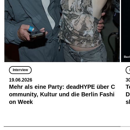
Bac
Interview
19.06.2026
3
Mehr als eine Party: deadHYPE über C
T
ommunity, Kultur und die Berlin Fashi
D
on Week
s