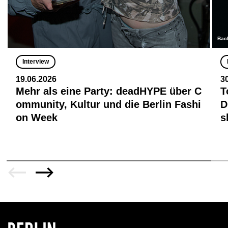
Bac
Interview
19.06.2026
3
Mehr als eine Party: deadHYPE über C
T
ommunity, Kultur und die Berlin Fashi
D
on Week
s