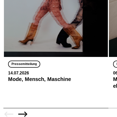
Pressemitteilung
14.07.2026
0
Mode, Mensch, Maschine
M
e