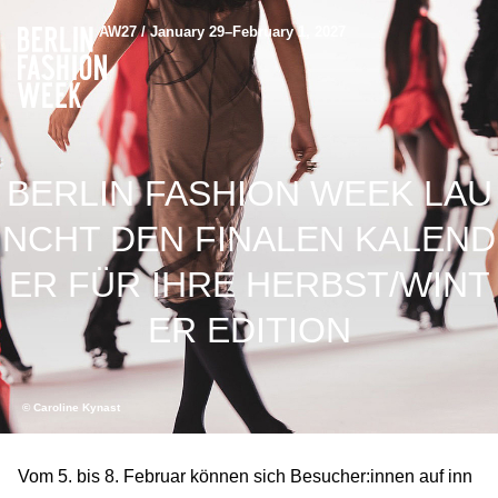
AW27 / January 29–February 1, 2027
BERLIN FASHION WEEK LAU
NCHT DEN FINALEN KALEND
ER FÜR IHRE HERBST/WINT
ER EDITION
© Caroline Kynast
Vom 5. bis 8. Februar können sich Besucher:innen auf inn