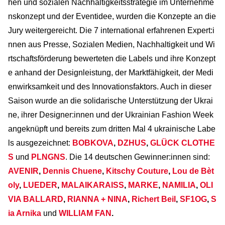
hen und sozialen Nachhaltigkeitsstrategie im Unternehme
nskonzept und der Eventidee, wurden die Konzepte an die
Jury weitergereicht. Die 7 international erfahrenen Expert:i
nnen aus Presse, Sozialen Medien, Nachhaltigkeit und Wi
rtschaftsförderung bewerteten die Labels und ihre Konzept
e anhand der Designleistung, der Marktfähigkeit, der Medi
enwirksamkeit und des Innovationsfaktors. Auch in dieser
Saison wurde an die solidarische Unterstützung der Ukrai
ne, ihrer Designer:innen und der Ukrainian Fashion Week
angeknüpft und bereits zum dritten Mal 4 ukrainische Labe
ls ausgezeichnet:
BOBKOVA
,
DZHUS
,
GLÜCK CLOTHE
S
und
PLNGNS
. Die 14 deutschen Gewinner:innen sind:
AVENIR
,
Dennis Chuene
,
Kitschy Couture
,
Lou de Bèt
oly
,
LUEDER
,
MALAIKARAISS
,
MARKE
,
NAMILIA
,
OLI
VIA BALLARD
,
RIANNA + NINA
,
Richert Beil
,
SF1OG
,
S
ia Arnika
und
WILLIAM FAN
.