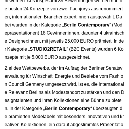
ht werden. Aus insgesamt 89 Bewerbungen wurden nun di
e besten 24 Konzepte von zwei Fachjurys aus renommiert
en, internationalen Branchenexpert:innen ausgewählt. Da
bei wurden in der Kategorie „
Berlin Contemporary
“ (Mod
epräsentationen) 18 Gewinner:innen, darunter 4 ukrainisch
e Designer:innen, mit jeweils 25.000 EURO prämiert. In de
r Kategorie „
STUDIO2RETAIL
“ (B2C Events) wurden 6 Ko
nzepte mit je 5.000 EURO ausgezeichnet.
Ziel des Wettbewerbs, der im Auftrag der Berliner Senatsv
erwaltung für Wirtschaft, Energie und Betriebe vom Fashio
n Council Germany umgesetzt wird, ist es, die international
e Relevanz Berlins als Modestandort zu stärken und den D
esigntalenten und ihren Kollektionen eine Bühne zu biete
n. In der Kategorie „
Berlin Contemporary
“ überzeugten di
e prämierten Modelabels mit besonders innovativen und kr
eativen Kollektionen, ein darauf abgestimmtes Präsentatio