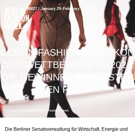
AW27 / January 29–February 1, 2027
BERLIN FASHION WEEK KON
ZEPTWETTBEWERB 02/2024:
DIE GEWINNER:INNEN STEH
EN FEST.
© Caroline Kynast für Berlin Fashion Week
Die Berliner Senatsverwaltung für Wirtschaft, Energie und