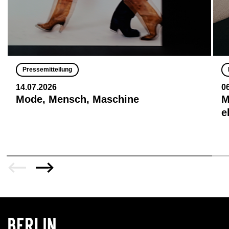
Pressemitteilung
14.07.2026
0
Mode, Mensch, Maschine
M
e