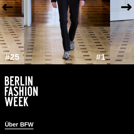
#25
#1
Über BFW