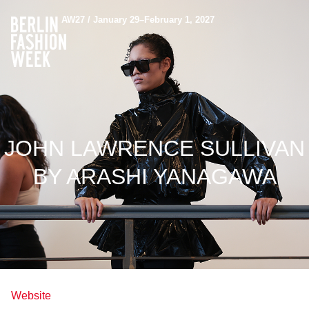
AW27 / January 29–February 1, 2027
JOHN LAWRENCE SULLIVAN
BY ARASHI YANAGAWA
Website