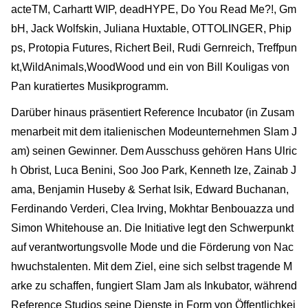
acteTM, Carhartt WIP, deadHYPE, Do You Read Me?!, Gm
bH, Jack Wolfskin, Juliana Huxtable, OTTOLINGER, Phip
ps, Protopia Futures, Richert Beil, Rudi Gernreich, Treffpun
kt,WildAnimals,WoodWood und ein von Bill Kouligas von
Pan kuratiertes Musikprogramm.
Darüber hinaus präsentiert Reference Incubator (in Zusam
menarbeit mit dem italienischen Modeunternehmen Slam J
am) seinen Gewinner. Dem Ausschuss gehören Hans Ulric
h Obrist, Luca Benini, Soo Joo Park, Kenneth Ize, Zainab J
ama, Benjamin Huseby & Serhat Isik, Edward Buchanan,
Ferdinando Verderi, Clea Irving, Mokhtar Benbouazza und
Simon Whitehouse an. Die Initiative legt den Schwerpunkt
auf verantwortungsvolle Mode und die Förderung von Nac
hwuchstalenten. Mit dem Ziel, eine sich selbst tragende M
arke zu schaffen, fungiert Slam Jam als Inkubator, während
Reference Studios seine Dienste in Form von Öffentlichkei