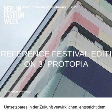
AW27 / January 29–February 1, 2027
REFERENCE FESTIVAL EDITI
ON 3: PROTOPIA
© Reference Festival
Umsetzbares in der Zukunft verwirklichen, entspricht dem