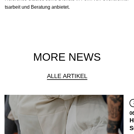
tsarbeit und Beratung anbietet.
MORE NEWS
ALLE ARTIKEL
0
H
S