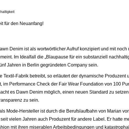
altigkeit
eit für den Neuanfang!
 Denim ist als wortwörtlicher Aufruf konzipiert und mit noch me
emeint. Im Idealfall die „Blaupause für ein substanziell nachhal
fünf Jahren in Berlin gegründeten Company sein.
 Textil-Fabrik betreibt, so erläutert der dynamische Produzent u
t, im Performance Check der Fair Wear Foundation von 100 Punk
macht es Dawn Denim möglich, einen neuen Standard zu setzen un
ansparenz zu sein.
s Mode-Hersteller ist durch die Berufslaufbahn von Marian vo
 seit vielen Jahren auch Produzent für andere Label. Er hatte me
ashion mit ihren miserablen Arbeitsbedingungen und katastroph