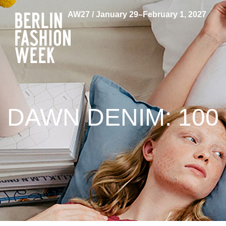
AW27 / January 29–February 1, 2027
DAWN DENIM: 100