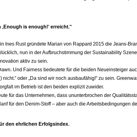
‚Enough is enough!‘ erreicht.“
in Ines Rust gründete Marian von Rappard 2015 die Jeans-Bra
 glücklich, nun in der Aufbruchstimmung der Sustainability Sze
novation aktiv zu sein.
n Dawn. Und Fairness bedeutete für die beiden Neueinsteiger auch
) nicht.“ oder „Da sind wir noch ausbaufähig!“ zu sein. Green
rgfalt im Betrieb ist den beiden explizit zuwider.
te für das Unternehmen, dass ununterbrochen der Qualitätsst
anf für den Denim-Stoff – aber auch die Arbeitsbedingungen der
ür den ehrlichen Erfolgsindex.