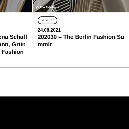
@ The Fabricant
202030
24.08.2021
ena Schaff
202030 – The Berlin Fashion Su
ann, Grün
mmit
n Fashion