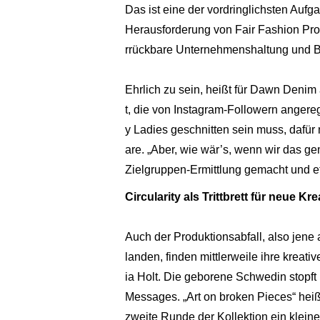
Das ist eine der vordringlichsten Au
Herausforderung von Fair Fashion Prod
rrückbare Unternehmenshaltung und Bas
Ehrlich zu sein, heißt für Dawn Deni
t, die von Instagram-Followern angere
y Ladies geschnitten sein muss, daf
are. „Aber, wie wär’s, wenn wir das g
Zielgruppen-Ermittlung gemacht und et
Circularity als Trittbrett für neue Kr
Auch der Produktionsabfall, also jene 
landen, finden mittlerweile ihre krea
ia Holt. Die geborene Schwedin stopft 
Messages. „Art on broken Pieces“ heiß
zweite Runde der Kollektion ein kleine