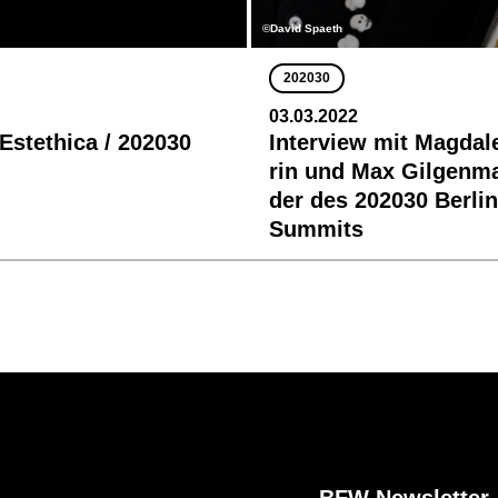
©David Spaeth
202030
03.03.2022
 Estethica / 202030
Interview mit Magdal
rin und Max Gilgenm
der des 202030 Berli
Summits
BFW Newsletter