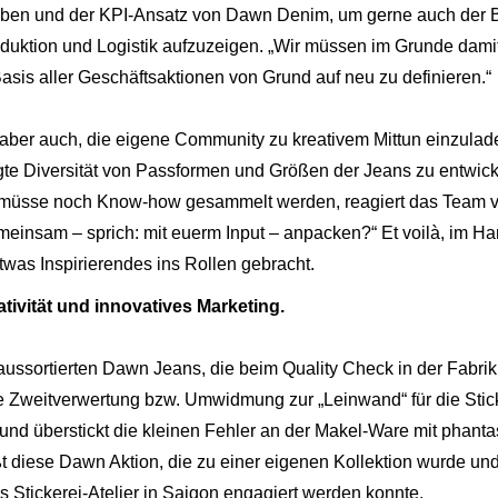
fgaben und der KPI-Ansatz von Dawn Denim, um gerne auch der B
uktion und Logistik aufzuzeigen. „Wir müssen im Grunde damit
is aller Geschäftsaktionen von Grund auf neu zu definieren.“
m aber auch, die eigene Community zu kreativem Mittun einzula
gte Diversität von Passformen und Größen der Jeans zu entwicke
ür müsse noch Know-how gesammelt werden, reagiert das Tea
emeinsam – sprich: mit euerm Input – anpacken?“ Et voilà, im H
was Inspirierendes ins Rollen gebracht.
eativität und innovatives Marketing.
aussortierten Dawn Jeans, die beim Quality Check in der Fabrik
tive Zweitverwertung bzw. Umwidmung zur „Leinwand“ für die Sti
und überstickt die kleinen Fehler an der Makel-Ware mit phanta
t diese Dawn Aktion, die zu einer eigenen Kollektion wurde und
s Stickerei-Atelier in Saigon engagiert werden konnte.