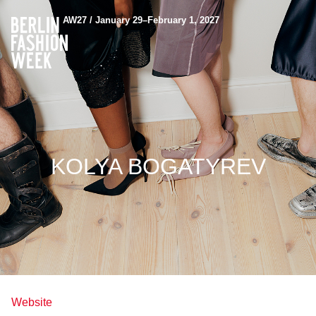
AW27 / January 29–February 1, 2027
KOLYA BOGATYREV
Website