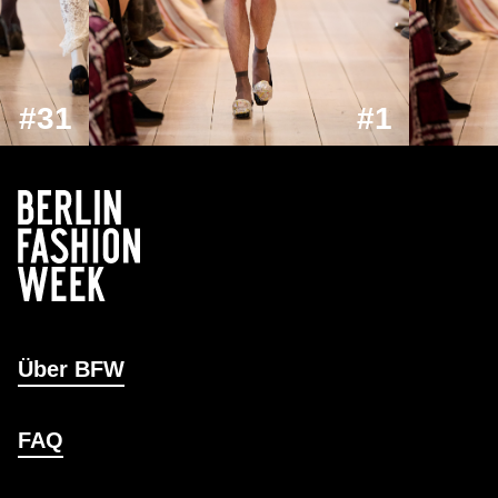
#31
#1
Über BFW
FAQ