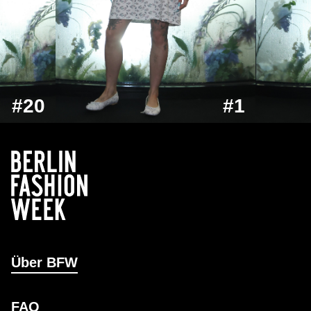
#20
#1
Über BFW
FAQ