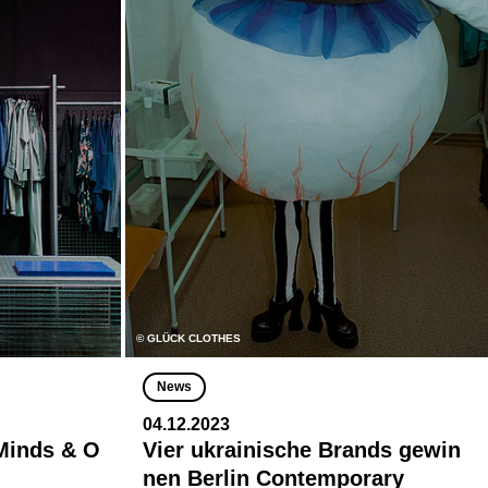
© GLÜCK CLOTHES
News
04.12.2023
Minds & O
Vier ukrainische Brands gewin
nen Berlin Contemporary