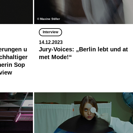
© Maxine Stiller
Interview
14.12.2023
erungen u
Jury-Voices: „Berlin lebt und at
chhaltiger
met Mode!“
erin Sop
rview