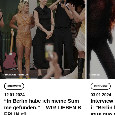
© HAYDON PERRIOR
©Namilia
Interview
Interview
12.01.2024
03.01.2024
“In Berlin habe ich meine Stim
Interview
me gefunden.” – WIR LIEBEN B
i: "Berlin
ERLIN #2
atus quo 