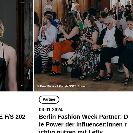
© Ben Mönks / Podyh SS24 Show
Partner
03.01.2024
 F/S 202
Berlin Fashion Week Partner: D
ie Power der Influencer:innen r
ichtig nutzen mit Lefty