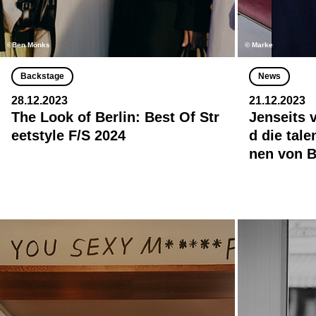
©Ben Mönks
© Marke
Backstage
News
28.12.2023
21.12.2023
The Look of Berlin: Best Of Str
Jenseits 
eetstyle F/S 2024
d die tal
nen von B