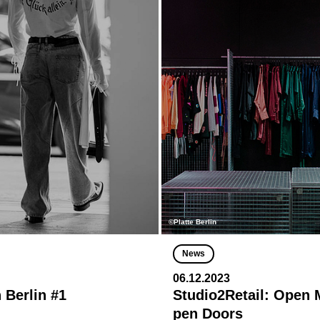
©Platte Berlin
News
06.12.2023
 Berlin #1
Studio2Retail: Open 
pen Doors