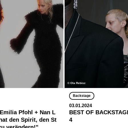
© Ola Rebisz
Backstage
03.01.2024
 Emilia Pfohl + Nan L
BEST OF BACKSTAGE
 hat den Spirit, den St
4
zu verändern!"