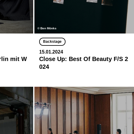
© Ben Mönks
Backstage
15.01.2024
rlin mit W
Close Up: Best Of Beauty F/S 2
024