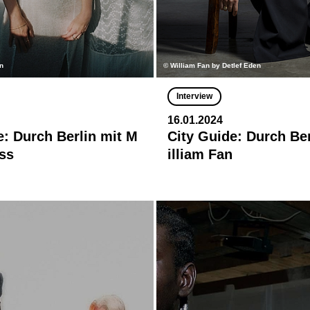
n
© William Fan by Detlef Eden
Interview
16.01.2024
e: Durch Berlin mit M
City Guide: Durch Be
iss
illiam Fan